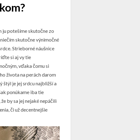
rkom?
m ju potešíme skutočne zo
u niečím skutočne výnimočné
srdce. Strieborné náušnice
te si aj vy tie
nimočným, vďaka čomu si
šho života na perách darom
týl je jej srdcu najbližší a
však ponúkame iba tie
že by sa jej nejaké nepáčili
ia, či už decentnejšie