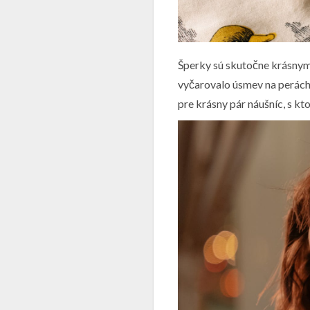
Šperky sú skutočne krásnym s
vyčarovalo úsmev na perách,
pre krásny pár náušníc, s kto