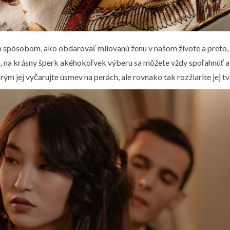
pôsobom, ako obdarovať milovanú ženu v našom živote a preto, ak si
 na krásny šperk akéhokoľvek výberu sa môžete vždy spoľahnúť a 
rým jej vyčarujte úsmev na perách, ale rovnako tak rozžiarite jej tv