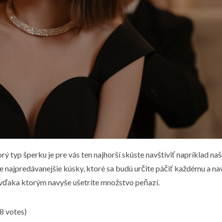
rý typ šperku je pre vás ten najhorší skúste navštíviť napríklad na
najpredávanejšie kúsky, ktoré sa budú určite páčiť každému a nav
vďaka ktorým navyše ušetríte množstvo peňazí.
(8 votes)