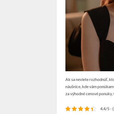
Ak sa neviete rozhodnúť, kto
náušnice, kde vám ponúkame 
za výhodné cenové ponuky, 
4.4/5 - 