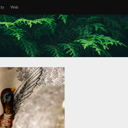
kty
Web