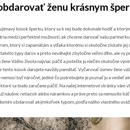
obdarovať ženu krásnym špe
ujímavý kúsok šperku, ktorý sa k nej bude dokonale hodiť a ktorý
atria medzi perfektné možnosti, ak chceme darovať našu partnerk
rom, ktorý si zapamätám a vďaka ktorému si skutočne získate jej 
takéto typy darov a preto neváhajte zbytočne veľmi dlho, ale vy príď
ú žene Vášho života najviac páčiť a potešte ju niečím skutočne vý
je tento kúsok darujete navždy pamätať. Vyčarovať úsmev žene vá
emusí byť náročné, jediné čo potrebujete je poznať ju a vedieť aký š
 ktoré sa budú zaručene páčiť. Na našej internetové stránky vám 
 už náušníc retiazok alebo náramkov a práve preto sa nemusíte báť, 
domím obdarovať akýmkoľvek typom, podľa nášho vlastného uvážen