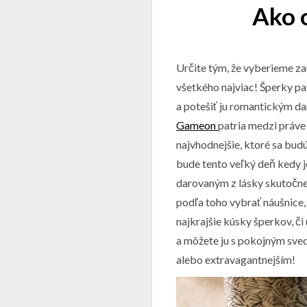
Ako 
Určite tým, že vyberieme za
všetkého najviac! Šperky p
a potešiť ju romantickým da
Gameon
patria medzi práve 
najvhodnejšie, ktoré sa bud
bude tento veľký deň kedy 
darovaným z lásky skutočne n
podľa toho vybrať náušnice,
najkrajšie kúsky šperkov, či
a môžete ju s pokojným sve
alebo extravagantnejším!