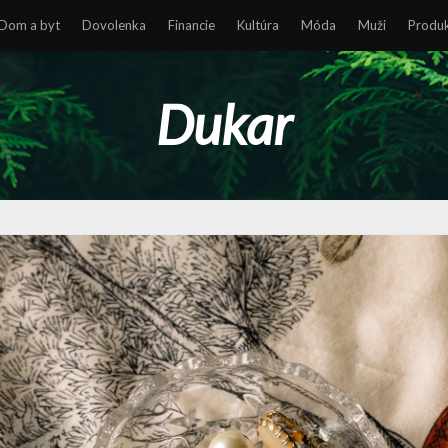
Dom a byt
Dovolenka
Financie
Kultúra
Móda
Muži
Produ
Dukar