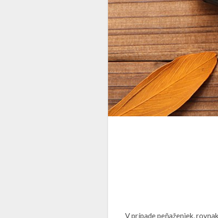
V prípade peňaženiek, rovnak