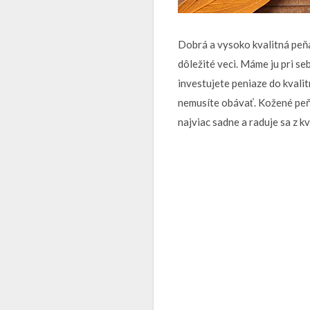
Dobrá a vysoko kvalitná peňaž
dôležité veci. Máme ju pri se
investujete peniaze do kvali
nemusíte obávať.
Kožené pe
najviac sadne a raduje sa z k