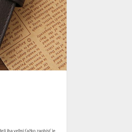
a
li iba veľmi ťažko zaobísť je