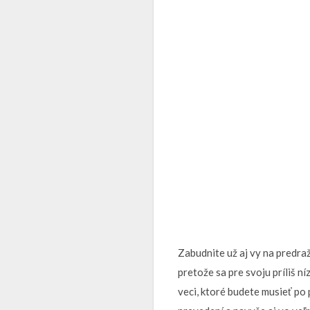
Zabudnite už aj vy na predraž
pretože sa pre svoju príliš n
veci, ktoré budete musieť po