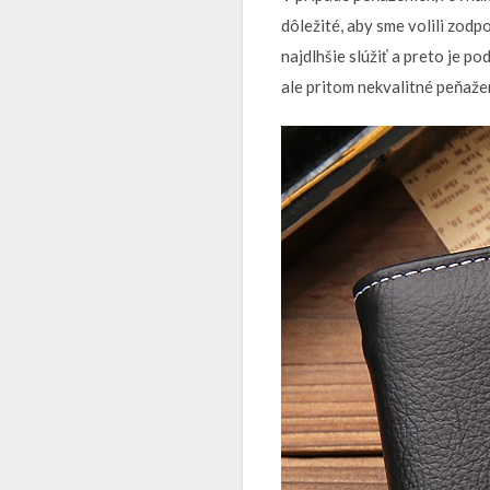
dôležité, aby sme volili zodp
najdlhšie slúžiť a preto je p
ale pritom nekvalitné peňažen