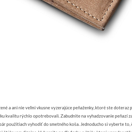
ené a ani nie veľmi vkusne vyzerajúce peňaženky, ktoré ste doteraz po
ízku kvalitu rýchlo opotrebovali. Zabudnite na vyhadzovanie peňazí z
 pár použitiach vyhodiť do smetného koša. Jednoducho si vyberte to, 