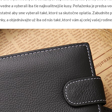
ovedne a vyberali iba tie najkvalitnejšie kusy. Peňaženka je predsa v
odstatné aby sme vyberali také, ktoré sa skutočne oplatia. Zabudnite 
ky, a objednávajte už iba od nás také, ktoré vám aj celej vašej rodin