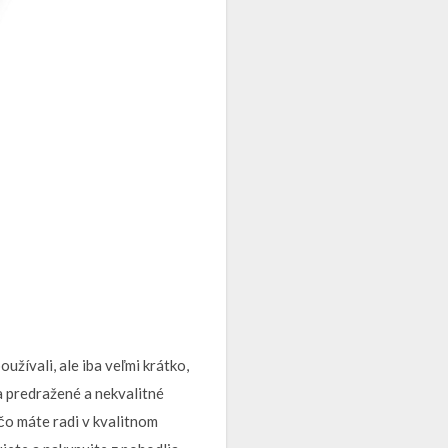
užívali, ale iba veľmi krátko,
a predražené a nekvalitné
čo máte radi v kvalitnom