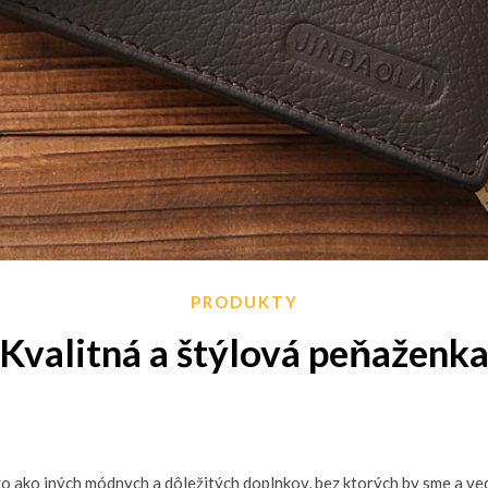
PRODUKTY
Kvalitná a štýlová peňaženk
o ako iných módnych a dôležitých doplnkov, bez ktorých by sme a vede