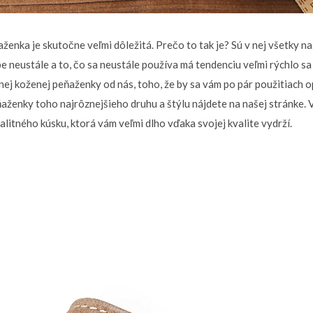
enka je skutočne veľmi dôležitá. Prečo to tak je? Sú v nej všetky na
be neustále a to, čo sa neustále používa má tendenciu veľmi rýchlo s
tnej koženej peňaženky od nás, toho, že by sa vám po pár použitiach
ňaženky
toho najrôznejšieho druhu a štýlu nájdete na našej stránke. V
valitného kúsku, ktorá vám veľmi dlho vďaka svojej kvalite vydrží.