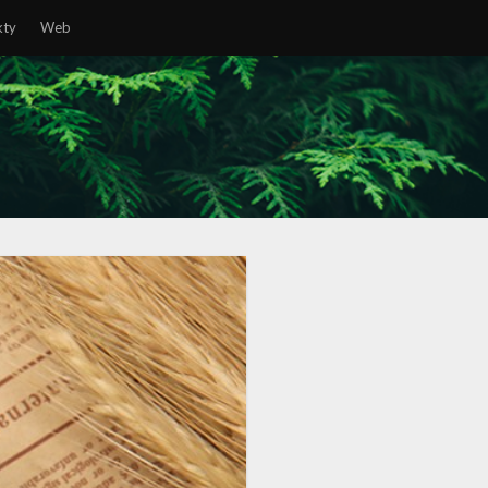
kty
Web