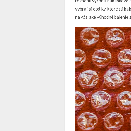
rozhodli vyrobiť bublinkové 
vybrať si obálky, ktoré sú ba
na vás, aké výhodné balenie 