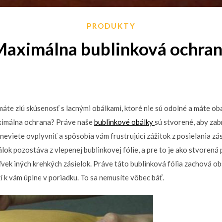
PRODUKTY
aximálna bublinková ochra
máte zlú skúsenosť s lacnými obálkami, ktoré nie sú odolné a máte oba
ximálna ochrana? Práve naše
bublinkové obálky
sú stvorené, aby zab
neviete ovplyvniť a spôsobia vám frustrujúci zážitok z posielania zá
ok pozostáva z vlepenej bublinkovej fólie, a pre to je ako stvorená
ľvek iných krehkých zásielok. Práve táto bublinková fólia zachová ob
k vám úplne v poriadku. To sa nemusíte vôbec báť.