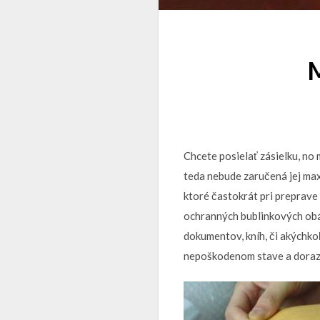
M
Chcete posielať zásielku, no 
teda nebude zaručená jej ma
ktoré častokrát pri preprave 
ochranných bublinkových obál
dokumentov, kníh, či akýchko
nepoškodenom stave a dorazí 