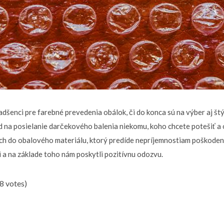
adšenci pre farebné prevedenia obálok, či do konca sú na výber aj št
d na posielanie darčekového balenia niekomu, koho chcete potešiť a
ch do obalového materiálu, ktorý predíde nepríjemnostiam poškodenia
 a na základe toho nám poskytli pozitívnu odozvu.
(8 votes)