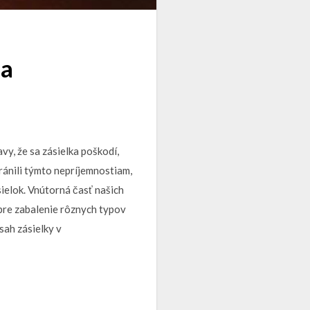
na
vy, že sa zásielka poškodí,
ránili týmto nepríjemnostiam,
sielok. Vnútorná časť našich
 pre zabalenie rôznych typov
sah zásielky v