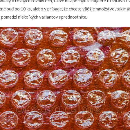
obálky v rôznych rozmeroch, takže bez pochýb si nájdete tú správnu
lené buď po 10 ks, alebo v prípade, že chcete väčšie množstvo, tak má
z pomedzi niekoľkých variantov uprednostníte.