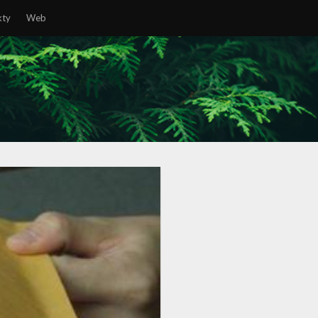
kty
Web