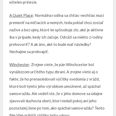
eštelen prinesie.
A Quiet Place
: Normálna rodina sa chtiac-nechtiac musí
premeniť na mlčiacich a nemých, teda pokiaľ chcú zostať
nažive a bez ujmy, ktoré im spôsobuje zlo, aké je aktívne
iba v prípade, kedy ich začuje. Odváži sa niekto z rodiny
prehovoriť? A ak áno, aké to bude mať následky?
Nechajme sa prekvapiť.
Winchester
: Zrejme viete, že pán Winchcester bol
vynálezcom určitého typu zbraní. A zrejme viete aj o
fakte, že ho prenasledovali výčitky svedomia z vrážd,
ktoré boli týmto jeho výrobkom umožnené, až spáchal
samovraždu. Ale vedeli ste, že v jeho domove sa údajne
zjavovali duchovia obetí, ktorí nedali pokoj ani jeho
pozostalej žene po tom, ako spáchal samovraždu? Tento
film Vám priblíži zážitky tejto vdovy.