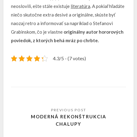
neoslovili, ešte stále existuje
literatúra
. A pokiaľ hľadáte
niečo skutočne extra desivé a originálne, skúste byť
naozaj retro a informovať sa napríklad o Stefanovi
Grabinskom, čo je vlastne
originálny autor hororových
poviedok, z ktorých behá mráz po chrbte
.
4.3/5 - (7 votes)
MODERNÁ REKONŠTRUKCIA
CHALUPY