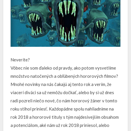
Neveríte?
Vôbec nie som ďaleko od pravdy, ako potom vysvetlíme
množstvo natočených a obľúbených hororových filmov?
Mnohé novinky na nás čakajú aj tento rok a verím, že
viacerí diváci sa už nemôžu dočkať, alebo by si už dnes
radi pozreli niečo nové, čo nám hororový žáner v tomto
roku stihol priniesť. Každopádne spolu nahliadnime na
rok 2018 a hororové tituly s tým najdesivejším obsahom
a potenciálom, aké nám už rok 2018 priniesol, alebo