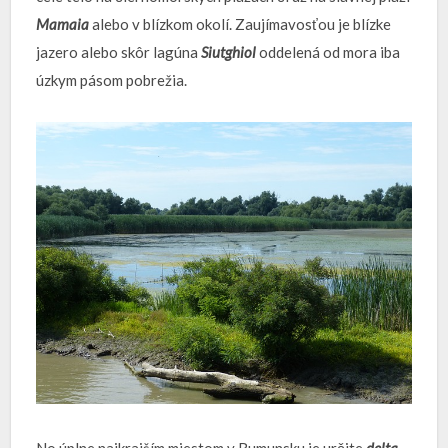
Mamaia
alebo v blízkom okolí. Zaujímavosťou je blízke
jazero alebo skôr lagúna
Siutghiol
oddelená od mora iba
úzkym pásom pobrežia.