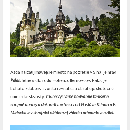
Azda najzaujímavejšie miesto na pozretie v Sinai je hrad
Peles
, letné sídlo rodu Hohenzollernovcov. Palác je
bohato zdobený zvonka i zvnútra a obsahuje skutočné
umelecké skvosty:
ručné vyšívané hodvábne tapisérie,
stropné obrazy a dekoratívne fresky od Gustáva Klimta a F.
Matscha a v zbrojnici nájdete aj zbierku orientálnych diel.