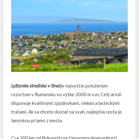
Lyžiarske stredisko v Sinai
je najvyššie položeným
rezortom v Rumunsku vo výške 2000 m n.m. Celý areál
disponuje kvalitnými zjazdovkami, vlekmi a bežeckými
traťami. Ak sa chcete dostať na svah, najlepšia cesta je
lanovkou priamo z mesta.
Cca 200 km od Bukurešti na čiernomorskom pobreží