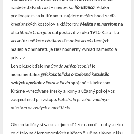
nájdete ďalší skvost – mestečko
Konstanca
. Vďaka
prelínajúcim sa kultúram tu nájdete mešity hneď vedľa
kresťanských kostolov a kláštorov.
Mešitu s minaretom
na
ulici
Strada Crângului
dal postaviť v roku 1910 Karol I. a
vo vnútri môžete obdivovať množstvo nástenných
malieb a z minaretu je tiež nádherný výhľad na mesto a
prístav.
Len o kúsok ďalej na
Strada Arhiepiscopiei
je
monumentálna
gréckokatolícka ortodoxná katedrála
svätých apoštolov Petra a Pavla
spojená s kláštorom.
Krásne vyrezávané fresky a ikony a úžasný pokoj vás
zaujmú hneď pri vstupe.
Katedrála je veľmi vhodným
miestom na oddych a meditáciu.
Okrem kultúry si samozrejme môžete namočiť nohy alebo
celé telo na čiernomorských plážach či už na slávnej pláži