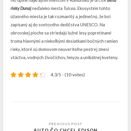
No úplne najkrajším miestom v Rumunsku je určite
delta
rieky Dunaj
neďaleko mesta
Tulcea
.
Ekosystém tohto
úžasného miesta je tak rozmanitý a jedinečný, že bol
zapísaný aj do svetového dedičstva UNESCO. Na
obrovskej ploche sa striedajú lužné lesy popretínané
troma hlavnými a niekoľkými desiatkami bočných ramien
rieky, ktoré sú domovom neuveriteľne pestrej zmesi
vtáctva, vodných živočíchov, hmyzu a unikátnej kveteny.
4.3/5 - (10 votes)
AUTO ČO CHCEL EDISON