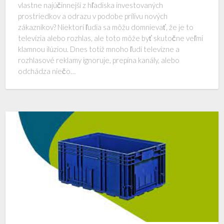
vlastne najúčinnejší z hľadiska investovaných
prostriedkov a odrazu v podobe prílivu nových
zákazníkov? Niektorí ľudia sa môžu domnievať, že je to
televízia alebo rozhlas, ale toto môže byť skutočne veľmi
klamnou ilúziou. Dnes totiž mnoho ľudí televízne a
rozhlasové reklamy ignoruje, prepína kanály, alebo
odchádza niečo…