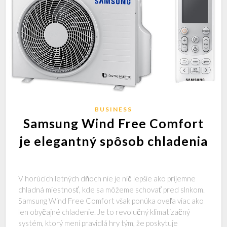
BUSINESS
Samsung Wind Free Comfort
je elegantný spôsob chladenia
V horúcich letných dňoch nie je nič lepšie ako príjemne
chladná miestnosť, kde sa môžeme schovať pred slnkom.
Samsung Wind Free Comfort však ponúka oveľa viac ako
len obyčajné chladenie. Je to revolučný klimatizačný
systém, ktorý mení pravidlá hry tým, že poskytuje