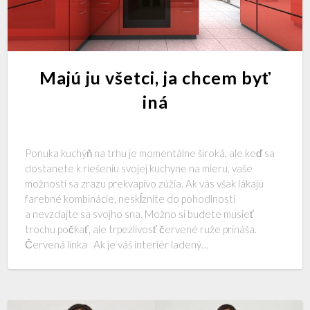
Majú ju všetci, ja chcem byť
iná
Ponuka kuchýň na trhu je momentálne široká, ale keď sa
dostanete k riešeniu svojej kuchyne na mieru, vaše
možnosti sa zrazu prekvapivo zúžia. Ak vás však lákajú
farebné kombinácie, neskĺznite do pohodlnosti
a nevzdajte sa svojho sna. Možno si budete musieť
trochu počkať, ale trpezlivosť červené ruže prináša.
Červená linka Ak je váš interiér ladený…