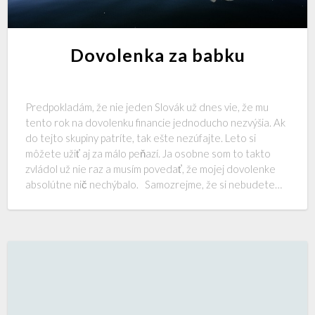
Dovolenka za babku
Predpokladám, že nie jeden Slovák už dnes vie, že mu
tento rok na dovolenku financie jednoducho nezvýšia. Ak
do tejto skupiny patríte, tak ešte nezúfajte. Leto si
môžete užiť aj za málo peňazí. Ja osobne som to takto
zvládol už nie raz a musím povedať, že mojej dovolenke
absolútne nič nechýbalo. Samozrejme, že si nebudete…