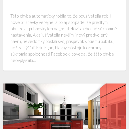
Táto chyba automaticky robila to, že používatelia robili
nové príspevky verejné, a to aj v prípade, že predtým
obmedzili príspevky len na „priateľov“ alebo iné súkromné ​​
nastavenia. Ak si užívatelia nevšimli nový predvolený
návrh, nevedomky poslali svoj príspevok širšiemu publiku,
než zamýšľali. Erin Egan, hlavný dôstojník ochrany
súkromia spoločnosti Facebook, povedal, že táto chyba
neovplyvnila…