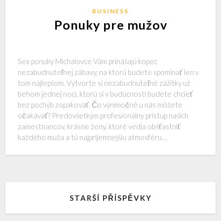
BUSINESS
Ponuky pre mužov
Sex ponuky Michalovce Vám prinášajú kopec
nezabudnuteľnej zábavy, na ktorú budete spomínať len v
tom najlepšom. Vytvorte si nezabudnuteľné zážitky už
behom jednej noci, ktorú si v budúcnosti budete chcieť
bez pochýb zopakovať. Čo výnimočné u nás môžete
očakávať? Predovšetkým profesionálny prístup našich
zamestnancov, krásne ženy, ktoré vedia obšťastniť
každého muža a tú najpríjemnejšiu atmosféru…
STARŠÍ PŘÍSPĚVKY