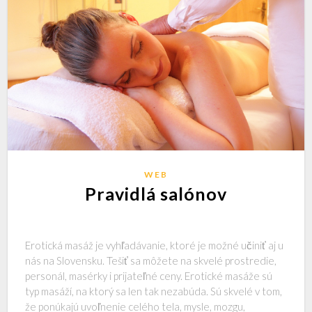
WEB
Pravidlá salónov
Erotická masáž je vyhľadávanie, ktoré je možné učiniť aj u
nás na Slovensku. Tešiť sa môžete na skvelé prostredie,
personál, masérky i prijateľné ceny. Erotické masáže sú
typ masáží, na ktorý sa len tak nezabúda. Sú skvelé v tom,
že ponúkajú uvoľnenie celého tela, mysle, mozgu,