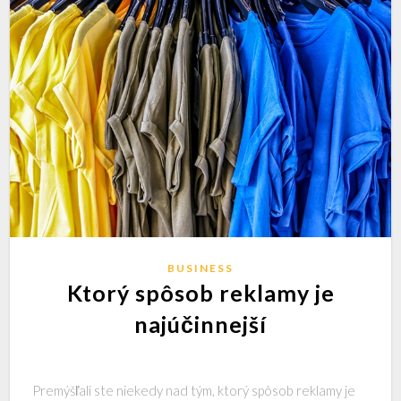
BUSINESS
Ktorý spôsob reklamy je
najúčinnejší
Premýšľali ste niekedy nad tým, ktorý spôsob reklamy je