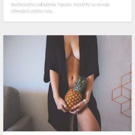
duchovného zaťaženia. Navyše, masérky sa venujú
stimulácii celého tela…