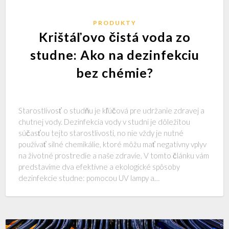
PRODUKTY
Krištáľovo čistá voda zo
studne: Ako na dezinfekciu
bez chémie?
Starostlivosť o studňu je kľúčová pre udržanie zdravej a
chutnej vody. Dezinfekcia vody v studni je dôležitou
súčasťou tejto starostlivosti, no nie vždy je nutné
používať silné chemikálie, ktoré môžu mať negatívny vplyv
na životné prostredie a naše zdravie. V tomto článku vám
predstavíme dva efektívne a ekologické spôsoby
dezinfekcie studne: pomocou UV lampy a…