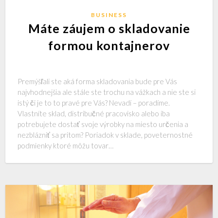
BUSINESS
Máte záujem o skladovanie
formou kontajnerov
Premýšľali ste aká forma skladovania bude pre Vás
najvhodnejšia ale stále ste trochu na vážkach a nie ste si
istý či je to to pravé pre Vás? Nevadí – poradíme.
Vlastníte sklad, distribučné pracovisko alebo iba
potrebujete dostať svoje výrobky na miesto určenia a
nezblázniť sa pritom? Poriadok v sklade, poveternostné
podmienky ktoré môžu tovar…