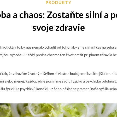
PRODUKTY
ba a chaos: Zostaňte silní a 
svoje zdravie
haotická a to by nás nemalo odradiť od toho, aby sme si našli čas na seba a 
itejšou výsadou! Každý predsa chceme ten život prežiť pri plnom zdraví a 
 tak, že zdravším životným štýlom si vlastne budujeme kvalitnejšiu imunit
šími alebo menej, každopádne posilníme svoju fyzickú a psychickú odolnosť
epšiu fyzickú a psychickú kondíciu, z čoho následne pramení naša vyššia seb