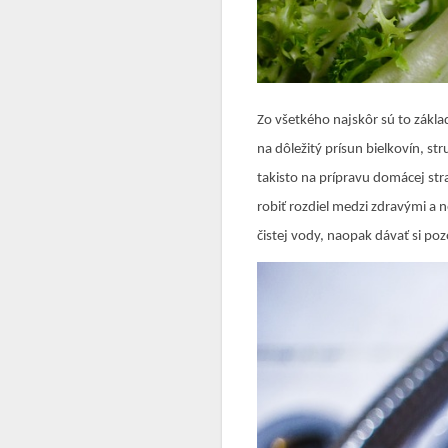
Zo všetkého najskôr sú to
zákla
na dôležitý prísun bielkovín, st
takisto na prípravu domácej str
robiť rozdiel medzi zdravými a 
čistej vody, naopak dávať si po