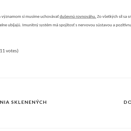
nším významom si musíme uchovávať
duševnú rovnováhu.
Zo všetkých síl sa 
delne ubíjajú. Imunitný systém má spojitosť s nervovou sústavou a pozití
(11 votes)
NIA SKLENENÝCH
DO