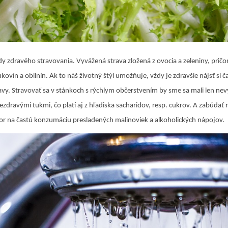
dy zdravého stravovania
. Vyvážená strava zložená z ovocia a zeleniny, pri
rukovín a obilnín. Ak to náš životný štýl umožňuje, vždy je zdravšie nájsť si 
avy. Stravovať sa v stánkoch s rýchlym občerstvením by sme sa mali len ne
nezdravými tukmi, čo platí aj z hľadiska sacharidov, resp. cukrov. A zabúda
zor na častú konzumáciu presladených malinoviek a alkoholických nápojov.