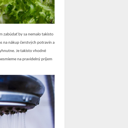
čom zabúdať by sa nemalo takisto
čas na nákup čerstvých potravín a
vyhnutne. Je takisto vhodné
ť nesmieme na pravidelný príjem