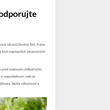
podporujte
svoj zdravší životný štýl. Práve
bez tých najmenších zdravotných
u pred známymi civilizačnými
. V neposlednom rade je
adôvera, lepšia výkonnosť a