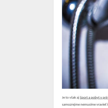
Je to však aj
šport a pobyt v prí
samozrejme nemusíme vravieť ih