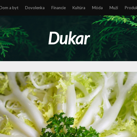
Dom a byt
Dovolenka
Financie
Kultúra
Móda
Muži
Produ
Dukar