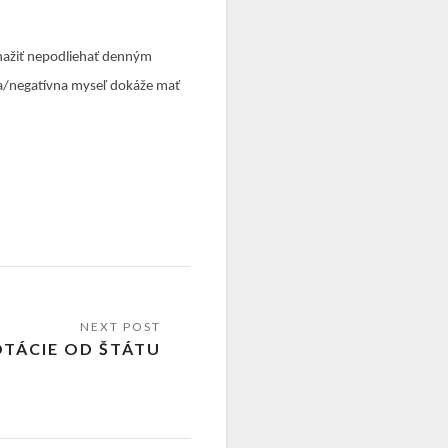
snažiť nepodliehať denným
vna/negatívna myseľ dokáže mať
TÁCIE OD ŠTÁTU