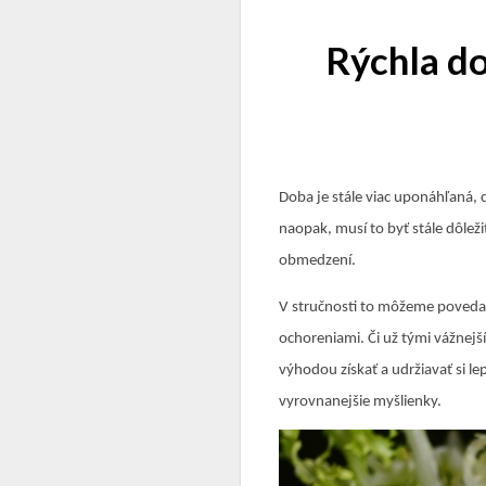
Rýchla do
Doba je stále viac uponáhľaná, c
naopak, musí to byť stále dôlež
obmedzení.
V stručnosti to môžeme povedať
ochoreniami. Či už tými vážnej
výhodou získať a udržiavať si l
vyrovnanejšie myšlienky.