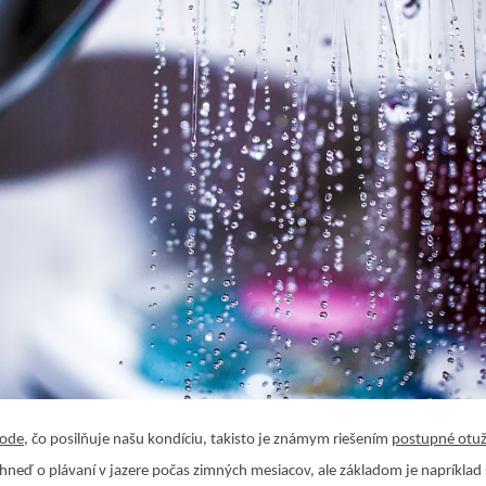
rode
, čo posilňuje našu kondíciu, takisto je známym riešením
postupné otu
neď o plávaní v jazere počas zimných mesiacov, ale základom je napríklad 