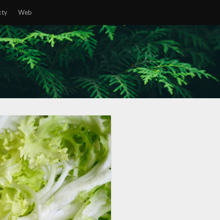
kty
Web